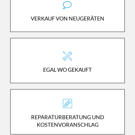
FERNSEHER FÜR DIE ÄLTERE
GENERATION
VERKAUF VON NEUGERÄTEN
FERNSEHER MIT EINFACHER BEDIENUNG, BESTEM
BILD UND GUTEN TON
WIR REPARIEREN IHR GERÄT SCHNELL UND
UNKOMPLIZIERT IN UNSERER FACHWERKSTATT.
EGAL WO GEKAUFT
AUF WUNSCH ERSTELLEN WIR IHNEN EINEN
KOSTENVORANSCHLAG FÜR IHREN DEFEKTEN
REPARATURBERATUNG UND
FERNSEHER.
KOSTENVORANSCHLAG